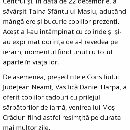
Centrul și, în data de
22 decembrie
, a
săvârșit
Taina Sfântului Maslu
, aducând
mângâiere și bucurie copiilor prezenți.
Aceștia l-au întâmpinat cu colinde și și-
au exprimat dorința de a-l revedea pe
ierarh, momentul fiind unul cu totul
aparte în viața lor.
De asemenea,
președintele Consiliului
Județean Neamț, Vasilică Daniel Harpa
, a
oferit copiilor cadouri cu prilejul
sărbătorilor de iarnă, venirea lui Moș
Crăciun fiind astfel resimțită pe durata
mai multor zile.