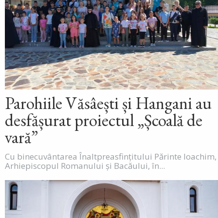
Parohiile Văsâești și Hangani au
desfășurat proiectul „Școală de
vară”
Cu binecuvântarea Înaltpreasfințitului Părinte Ioachim,
Arhiepiscopul Romanului și Bacăului, în...