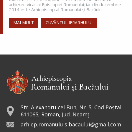
greutăți în a dobândi prunci....
arhiereu vicar al Episcopiei Romanului; iar din decembrie
2014 este Arhiepiscop al Romanului și Bacăului.
MAI MULT
CUVÂNTUL IERARHULUI
Sfânta Irina,
Împărăteasa
Sfânta Irina rămâne model de
curaj și tărie. Într-o lume condusă
de bărbați, sfânta a avut curajul să
repună în Biserici icoanele. De aceea, peste
veacuri, a rămas drept...
Sfântul Sfinţit Mucenic Narcis,
Patriarhul Ierusalimului
Str. Alexandru cel Bun, Nr. 5, Cod Poștal
611065, Roman, Jud. Neamț
Cinstirea Sfintei Icoane a
arhiep.romanuluisibacaului@gmail.com
Maicii Domnului de la