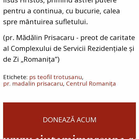
pentru a continua, cu bucurie,
calea
spre mântuirea sufletului
.
(pr. Mădălin Prisacaru - preot de caritate
al
Complexului de Servicii Rezidențiale și
de Zi „Romanița”)
ps teofil trotusanu
pr. madalin prisacaru
Centrul Romanița
DONEAZĂ ACUM
www.ajutamimpreuna.r