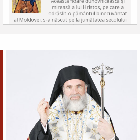
Această floare duhovnicească și
mireasă a lui Hristos, pe care a
odrăslit-o pământul binecuvântat
al Moldovei, s-a născut pe la jumătatea secolului
al XVII-lea, în satul...
După-prăznuirea
Schimbării la Față a
Domnului
Schimbarea la Față a
Mântuitorului Iisus Hristos este
unul din Praznicele împărătești ale Bisericii
Ortodoxe, sărbătorită la 6 august.
Sfântul Antonie de la
Optina
Doamne, ajută-mi să văd păcatele