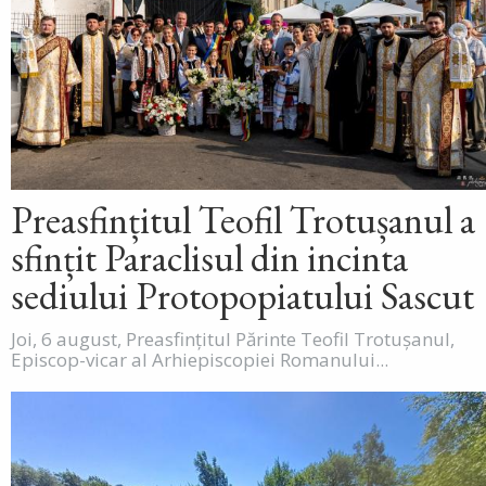
Preasfințitul Teofil Trotușanul a
sfințit Paraclisul din incinta
sediului Protopopiatului Sascut
Joi, 6 august, Preasfințitul Părinte Teofil Trotușanul,
Episcop-vicar al Arhiepiscopiei Romanului...