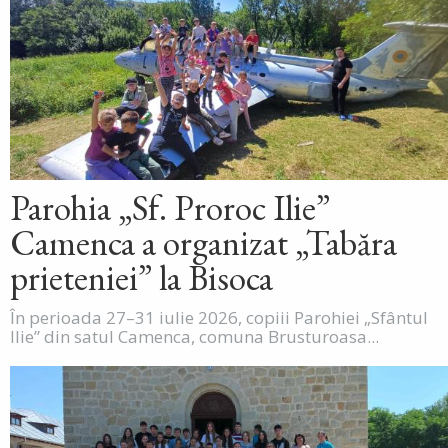
Parohia „Sf. Proroc Ilie”
Camenca a organizat „Tabăra
prieteniei” la Bisoca
În perioada 27–31 iulie 2026, copiii Parohiei „Sfântul
Ilie” din satul Camenca, comuna Brusturoasa...