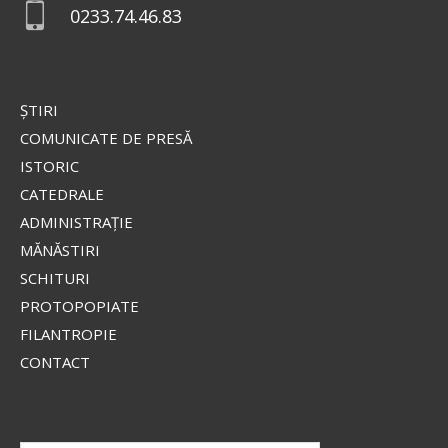
0233.74.46.83
Valaam
Icoana o înfățișează pe Fecioara
Maria în mărime naturală, cu
privirea coborâtă, stând în picioare pe un nor,
ŞTIRI
îmbrăcată într-o mantie roșie strălucitoare și un
stihar...
COMUNICATE DE PRESĂ
ISTORIC
CATEDRALE
Apostolul zilei
ADMINISTRAŢIE
Fraților, lauda noastră aceasta este: mărturia
MĂNĂSTIRI
conștiinței noastre că am umblat în lume, și mai
SCHITURI
ales la voi, în sfințenie și în curăție dumnezeiască,
PROTOPOPIATE
nu în înțelepciune...
FILANTROPIE
Ap. II Corinteni 1, 12-20
CONTACT
Evanghelia zilei
În vremea aceea s-au apropiat de Iisus saducheii,