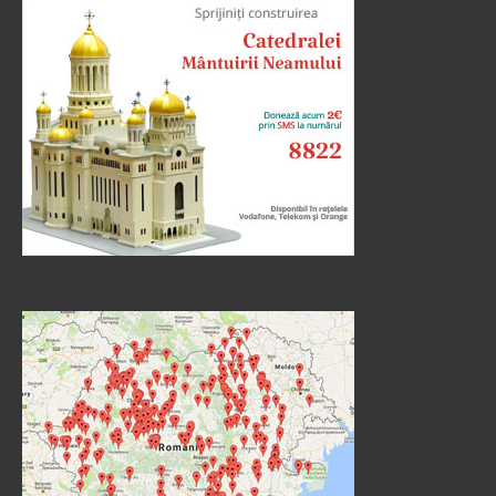
cei ce zic că nu este înviere, și L-au întrebat, zicând:
Învățătorule, Moise a zis: «Dacă cineva moare
neavând copii, fratele...
Ev. Matei 22, 23-33
doxologia.ro
Preia articolele Doxologia în site-ul tău!