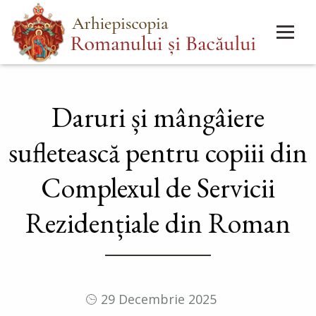
Mergi
Main
la
menu
conţinutul
principal
Daruri și mângâiere
sufletească pentru copiii din
Complexul de Servicii
Rezidențiale din Roman
29 Decembrie 2025