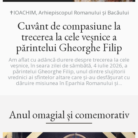
✝IOACHIM, Arhiepiscopul Romanului și Bacăului
Cuvânt de compasiune la
trecerea la cele veșnice a
părintelui Gheorghe Filip
Am aflat cu adâncă durere despre trecerea la cele
veșnice, în seara zilei de sâmbătă, 4 iulie 2026, a
părintelui Gheorghe Filip, unul dintre slujitorii
vrednici ai sfintelor altare care și-au desfășurat cu
dăruire misiunea în Eparhia Romanului și...
Anul omagial și comemorativ