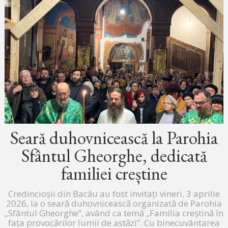
Seară duhovnicească la Parohia
Sfântul Gheorghe, dedicată
familiei creștine
Credincioșii din Bacău au fost invitați vineri, 3 aprilie
2026, la o seară duhovnicească organizată de Parohia
„Sfântul Gheorghe”, având ca temă „Familia creștină în
fața provocărilor lumii de astăzi”. Cu binecuvântarea