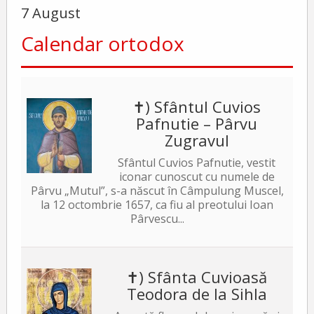
7 August
Calendar ortodox
✝) Sfântul Cuvios
Pafnutie – Pârvu
Zugravul
Sfântul Cuvios Pafnutie, vestit
iconar cunoscut cu numele de
Pârvu „Mutul”, s-a născut în Câmpulung Muscel,
la 12 octombrie 1657, ca fiu al preotului Ioan
Pârvescu...
✝) Sfânta Cuvioasă
Teodora de la Sihla