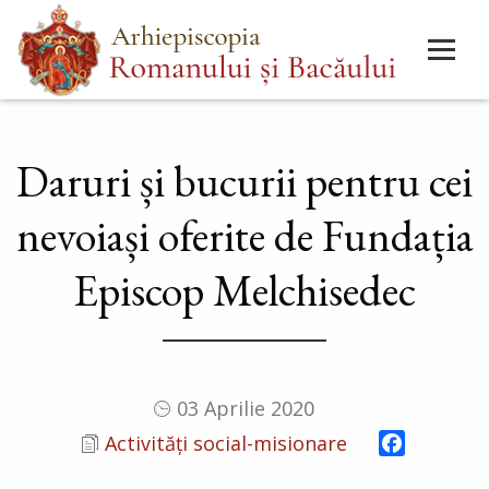
Mergi
Main
la
menu
conţinutul
principal
Daruri și bucurii pentru cei
nevoiași oferite de Fundația
Episcop Melchisedec
03 Aprilie 2020
Facebook
Activități social-misionare