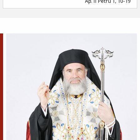
Ap. II Petru 1, 10-19
Evanghelia zilei
În vremea aceea a luat Iisus cu Sine pe Petru și pe
Iacov și pe Ioan, fratele lui, și i-a dus într-un munte
înalt, de o parte. Și S-a schimbat la față înaintea lor...
Ev. Matei 17, 1-9
doxologia.ro
Preia articolele Doxologia în site-ul tău!