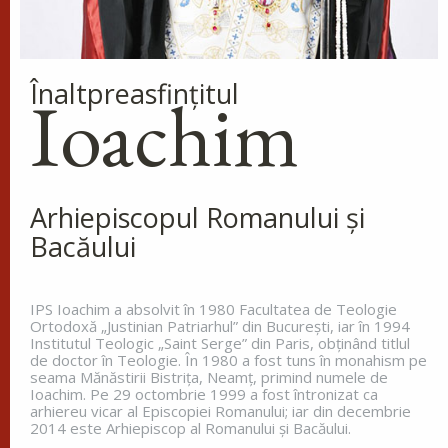
Înaltpreasfinţitul
Ioachim
Arhiepiscopul Romanului și
Bacăului
IPS Ioachim a absolvit în 1980 Facultatea de Teologie
Ortodoxă „Justinian Patriarhul” din Bucureşti, iar în 1994
Institutul Teologic „Saint Serge” din Paris, obţinând titlul
de doctor în Teologie. În 1980 a fost tuns în monahism pe
seama Mănăstirii Bistriţa, Neamţ, primind numele de
Ioachim. Pe 29 octombrie 1999 a fost întronizat ca
arhiereu vicar al Episcopiei Romanului; iar din decembrie
2014 este Arhiepiscop al Romanului și Bacăului.