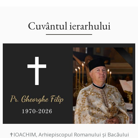
Cuvântul ierarhului
✝IOACHIM, Arhiepiscopul Romanului și Bacăului