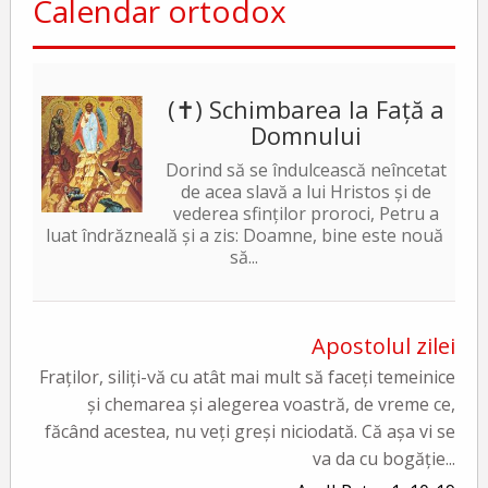
Calendar ortodox
(✝) Schimbarea la Față a
Domnului
Dorind să se îndulcească neîncetat
de acea slavă a lui Hristos și de
vederea sfinților proroci, Petru a
luat îndrăzneală și a zis: Doamne, bine este nouă
să...
Apostolul zilei
Fraților, siliți-vă cu atât mai mult să faceți temeinice
și chemarea și alegerea voastră, de vreme ce,
făcând acestea, nu veți greși niciodată. Că așa vi se
va da cu bogăție...