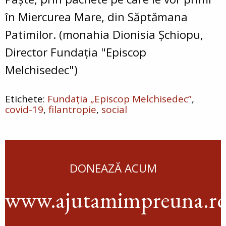
în Miercurea Mare, din Săptămana
Patimilor. (monahia Dionisia Șchiopu,
Director Fundația "Episcop
Melchisedec")
Fundația „Episcop Melchisedec”
covid-19
filantropie
social
DONEAZĂ ACUM
www.ajutamimpreuna.r