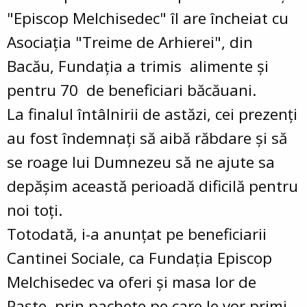
"Episcop Melchisedec" îl are încheiat cu
Asociația "Treime de Arhierei", din
Bacău, Fundația a trimis alimente și
pentru 70 de beneficiari băcăuani.
La finalul întâlnirii de astăzi, cei prezenți
au fost îndemnați să aibă răbdare și să
se roage lui Dumnezeu să ne ajute sa
depășim această perioadă dificilă pentru
noi toți.
Totodată, i-a anunțat pe beneficiarii
Cantinei Sociale, ca Fundația Episcop
Melchisedec va oferi și masa lor de
Paște, prin pachete pe care le vor primi