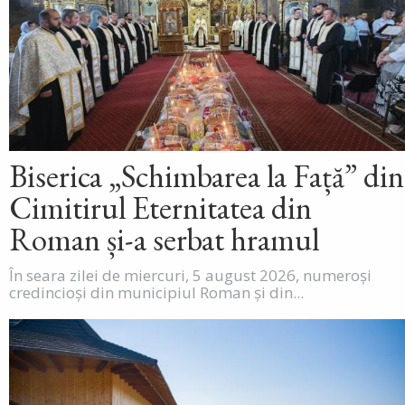
Biserica „Schimbarea la Față” din
Cimitirul Eternitatea din
Roman și-a serbat hramul
În seara zilei de miercuri, 5 august 2026, numeroși
credincioși din municipiul Roman și din...