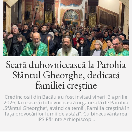
Seară duhovnicească la Parohia
Sfântul Gheorghe, dedicată
familiei creștine
Credincioșii din Bacău au fost invitați vineri, 3 aprilie
2026, la o seară duhovnicească organizată de Parohia
„Sfântul Gheorghe”, având ca temă „Familia creștină în
fața provocărilor lumii de astăzi”. Cu binecuvântarea
IPS Părinte Arhiepiscop...