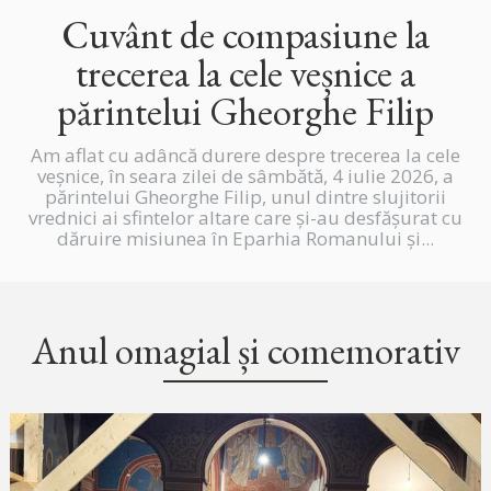
Cuvânt de compasiune la
trecerea la cele veșnice a
părintelui Gheorghe Filip
Am aflat cu adâncă durere despre trecerea la cele
veșnice, în seara zilei de sâmbătă, 4 iulie 2026, a
părintelui Gheorghe Filip, unul dintre slujitorii
vrednici ai sfintelor altare care și-au desfășurat cu
dăruire misiunea în Eparhia Romanului și...
Anul omagial și comemorativ