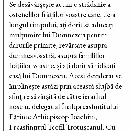
Se desăvârșește acum o strădanie a
ostenelilor frățiilor voastre care, de-a
lungul timpului, ați dorit să aduceți
mulțumire lui Dumnezeu pentru
darurile primite, revărsate asupra
dumneavoastră, asupra familiilor
frățiilor voastre, și ați dorit să ridicați
casă lui Dumnezeu. Acest deziderat se
împlinește astăzi prin această slujbă de
sfințire săvârșită de către ierarhul
nostru, delegat al Înaltpreasfințitului
Părinte Arhiepiscop Ioachim,
Preasfințitul Teofil Trotușeanul. Cu