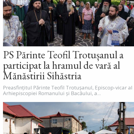
PS Părinte Teofil Trotușanul a
participat la hramul de vară al
Mănăstirii Sihăstria
Preasfințitul Părinte Teofil Trotușanul, Episcop-vicar al
Arhiepiscopiei Romanului și Bacăului, a...