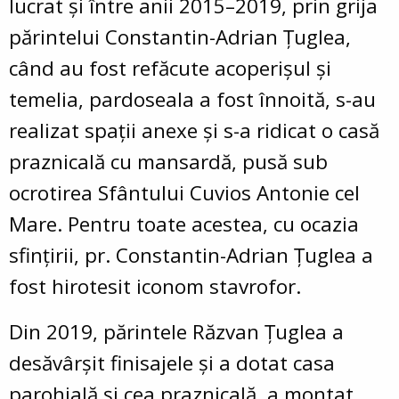
lucrat și între anii 2015–2019, prin grija
părintelui Constantin-Adrian Țuglea,
când au fost refăcute acoperișul și
temelia, pardoseala a fost înnoită, s-au
realizat spații anexe și s-a ridicat o casă
praznicală cu mansardă, pusă sub
ocrotirea Sfântului Cuvios Antonie cel
Mare. Pentru toate acestea, cu ocazia
sfințirii, pr. Constantin-Adrian Țuglea a
fost hirotesit iconom stavrofor.
Din 2019, părintele Răzvan Țuglea a
desăvârșit finisajele și a dotat casa
parohială și cea praznicală, a montat