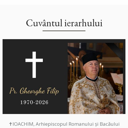
Cuvântul ierarhului
✝IOACHIM, Arhiepiscopul Romanului și Bacăului