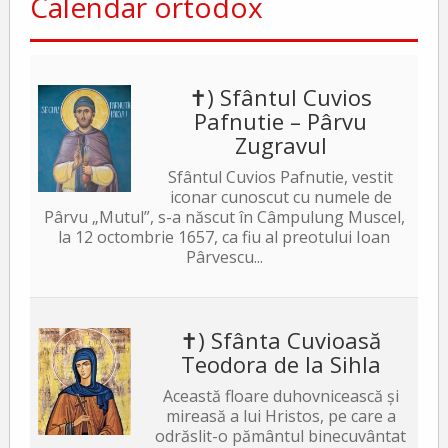
Calendar ortodox
✝) Sfântul Cuvios
Pafnutie – Pârvu
Zugravul
Sfântul Cuvios Pafnutie, vestit
iconar cunoscut cu numele de
Pârvu „Mutul”, s-a născut în Câmpulung Muscel,
la 12 octombrie 1657, ca fiu al preotului Ioan
Pârvescu...
✝) Sfânta Cuvioasă
Teodora de la Sihla
Această floare duhovnicească și
mireasă a lui Hristos, pe care a
odrăslit-o pământul binecuvântat