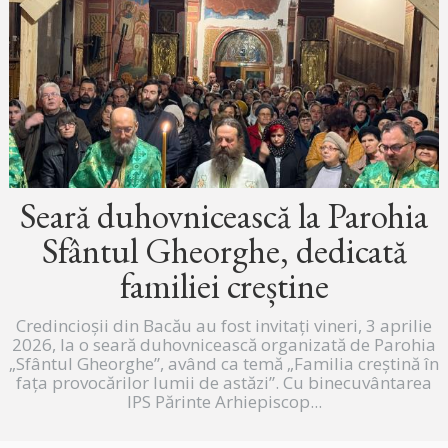
Seară duhovnicească la Parohia
Sfântul Gheorghe, dedicată
familiei creștine
Credincioșii din Bacău au fost invitați vineri, 3 aprilie
2026, la o seară duhovnicească organizată de Parohia
„Sfântul Gheorghe”, având ca temă „Familia creștină în
fața provocărilor lumii de astăzi”. Cu binecuvântarea
IPS Părinte Arhiepiscop...