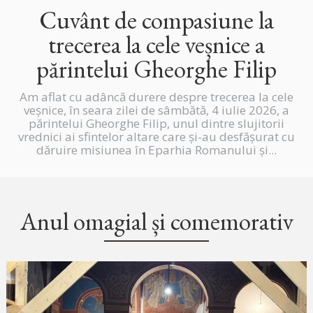
Cuvânt de compasiune la
trecerea la cele veșnice a
părintelui Gheorghe Filip
Am aflat cu adâncă durere despre trecerea la cele
veșnice, în seara zilei de sâmbătă, 4 iulie 2026, a
părintelui Gheorghe Filip, unul dintre slujitorii
vrednici ai sfintelor altare care și-au desfășurat cu
dăruire misiunea în Eparhia Romanului și...
Anul omagial și comemorativ