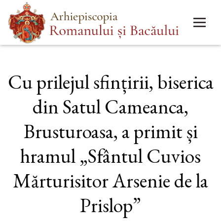
Mergi
Main
la
menu
conţinutul
principal
Cu prilejul sfințirii, biserica
din Satul Cameanca,
Brusturoasa, a primit și
hramul „Sfântul Cuvios
Mărturisitor Arsenie de la
Prislop”