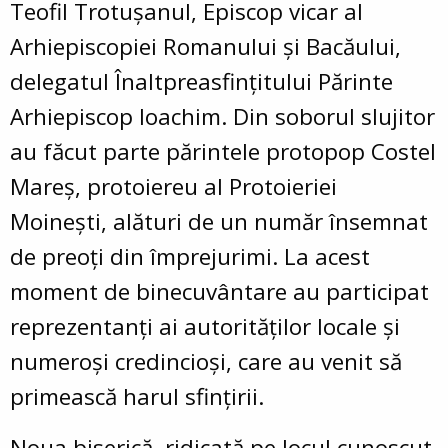
Teofil Trotușanul, Episcop vicar al
Arhiepiscopiei Romanului și Bacăului,
delegatul Înaltpreasfințitului Părinte
Arhiepiscop Ioachim. Din soborul slujitor
au făcut parte părintele protopop Costel
Mareș, protoiereu al Protoieriei
Moinești, alături de un număr însemnat
de preoți din împrejurimi. La acest
moment de binecuvântare au participat
reprezentanți ai autorităților locale și
numeroși credincioși, care au venit să
primească harul sfințirii.
Noua biserică, ridicată pe locul cunoscut