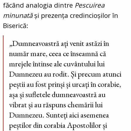
făcând analogia dintre
Pescuirea
minunată
și prezența credincioșilor în
Biserică:
„
Dumneavoastră ați venit astăzi în
număr mare, ceea ce înseamnă că
mrejele întinse ale cuvântului lui
Dumnezeu au rodit. Și precum atunci
peștii au fost prinși și urcați în corabie,
așa și sufletele dumneavoastră au
vibrat și au răspuns chemării lui
Dumnezeu.
Sunteți aici asemenea
peștilor din corabia Apostolilor și