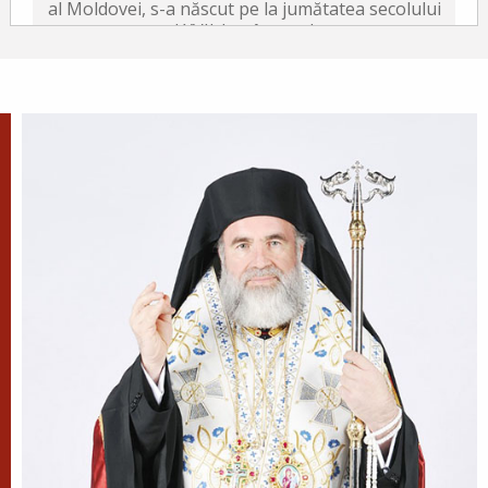
al Moldovei, s-a născut pe la jumătatea secolului
al XVII-lea, în satul...
După-prăznuirea
Schimbării la Față a
Domnului
Schimbarea la Față a
Mântuitorului Iisus Hristos este
unul din Praznicele împărătești ale Bisericii
Ortodoxe, sărbătorită la 6 august.
Sfântul Antonie de la
Optina
Doamne, ajută-mi să văd păcatele
mele; Doamne, dă-mi răbdare,
mărinimie şi blândeţe!