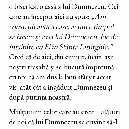
o biserică, o casă a lui Dumnezeu. Cei
care au început aici au spus:
„Am
construit atâtea case, acum e timpul
să facem și casă lui Dumnezeu, loc de
întâlnire cu El în Sfânta Liturghie.”
Cred că de aici, din cimitir, înaintașii
noștri tresaltă și se bucură împreună
cu noi că am dus la bun sfârșit acest
vis, atât cât a îngăduit Dumnezeu și
după putința noastră.
Mulțumim celor care au crezut alături
de noi că lui Dumnezeu se cuvine să-I