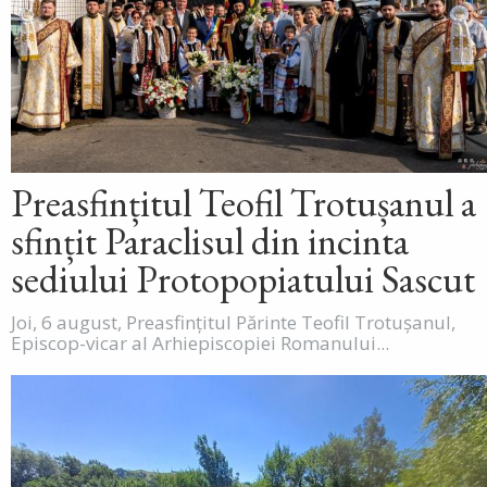
Preasfințitul Teofil Trotușanul a
sfințit Paraclisul din incinta
sediului Protopopiatului Sascut
Joi, 6 august, Preasfințitul Părinte Teofil Trotușanul,
Episcop-vicar al Arhiepiscopiei Romanului...