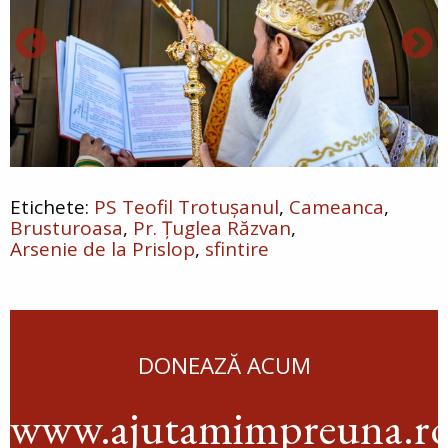
PS Teofil Trotușanul
Cameanca
Brusturoasa
Pr. Țuglea Răzvan
Arsenie de la Prislop
sfintire
DONEAZĂ ACUM
www.ajutamimpreuna.r