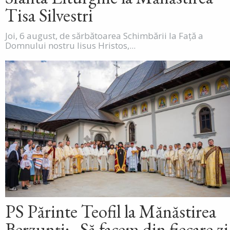
Tisa Silvestri
Joi, 6 august, de sărbătoarea Schimbării la Față a
Domnului nostru Iisus Hristos,...
PS Părinte Teofil la Mănăstirea
Berzunți: „Să facem din fiecare zi