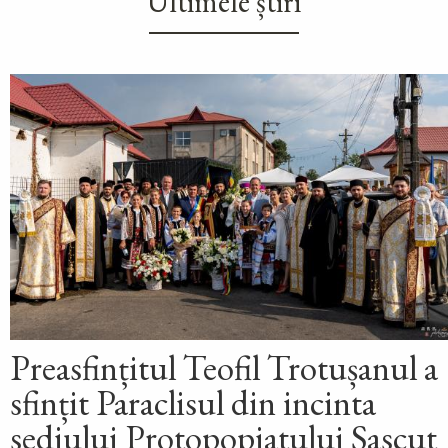
Ultimele știri
Preasfințitul Teofil Trotușanul a
sfințit Paraclisul din incinta
sediului Protopopiatului Sascut