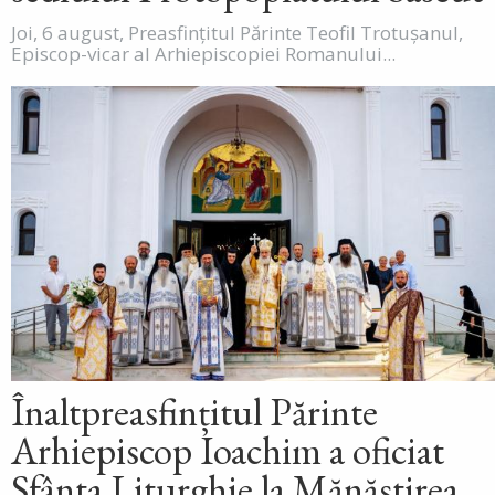
Joi, 6 august, Preasfințitul Părinte Teofil Trotușanul,
Episcop-vicar al Arhiepiscopiei Romanului...
Înaltpreasfințitul Părinte
Arhiepiscop Ioachim a oficiat
Sfânta Liturghie la Mănăstirea