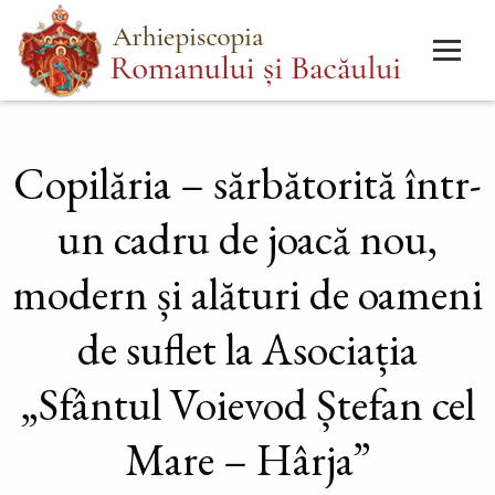
Mergi
Main
la
menu
conţinutul
principal
Copilăria – sărbătorită într-
un cadru de joacă nou,
modern și alături de oameni
de suflet la Asociația
„Sfântul Voievod Ștefan cel
Mare – Hârja”