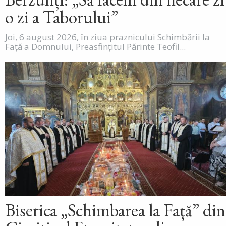
o zi a Taborului”
Joi, 6 august 2026, în ziua praznicului Schimbării la
Față a Domnului, Preasfințitul Părinte Teofil...
Biserica „Schimbarea la Față” din