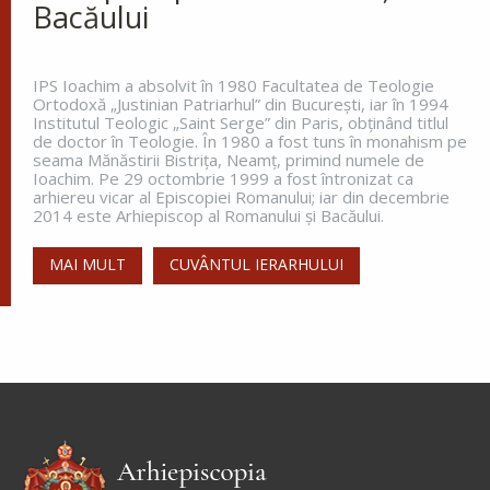
Bacăului
IPS Ioachim a absolvit în 1980 Facultatea de Teologie
Ortodoxă „Justinian Patriarhul” din Bucureşti, iar în 1994
Institutul Teologic „Saint Serge” din Paris, obţinând titlul
de doctor în Teologie. În 1980 a fost tuns în monahism pe
seama Mănăstirii Bistriţa, Neamţ, primind numele de
Ioachim. Pe 29 octombrie 1999 a fost întronizat ca
arhiereu vicar al Episcopiei Romanului; iar din decembrie
2014 este Arhiepiscop al Romanului și Bacăului.
MAI MULT
CUVÂNTUL IERARHULUI