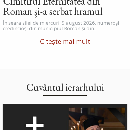
Cimitirul Eternitatea din
Roman și-a serbat hramul
În seara zilei de miercuri, 5 august 2026, numeroși
credincioși din municipiul Roman și din...
Citește mai mult
Cuvântul ierarhului