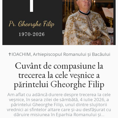
✝IOACHIM, Arhiepiscopul Romanului și Bacăului
Cuvânt de compasiune la
trecerea la cele veșnice a
părintelui Gheorghe Filip
Am aflat cu adâncă durere despre trecerea la cele
veșnice, în seara zilei de sâmbătă, 4 iulie 2026, a
părintelui Gheorghe Filip, unul dintre slujitorii
vrednici ai sfintelor altare care și-au desfășurat cu
dăruire misiunea în Eparhia Romanului și...