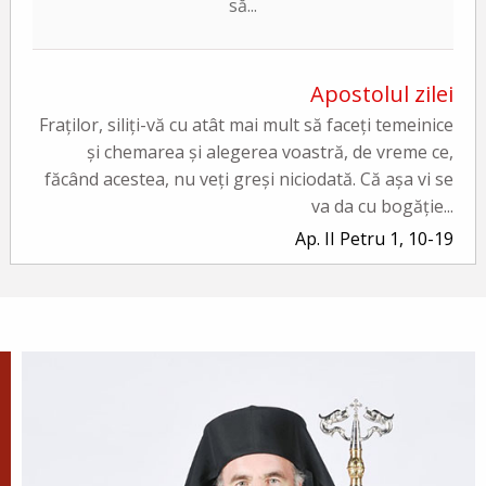
să...
Apostolul zilei
Fraților, siliți-vă cu atât mai mult să faceți temeinice
și chemarea și alegerea voastră, de vreme ce,
făcând acestea, nu veți greși niciodată. Că așa vi se
va da cu bogăție...
Ap. II Petru 1, 10-19
Evanghelia zilei
În vremea aceea a luat Iisus cu Sine pe Petru și pe
Iacov și pe Ioan, fratele lui, și i-a dus într-un munte
înalt, de o parte. Și S-a schimbat la față înaintea lor...
Ev. Matei 17, 1-9
doxologia.ro