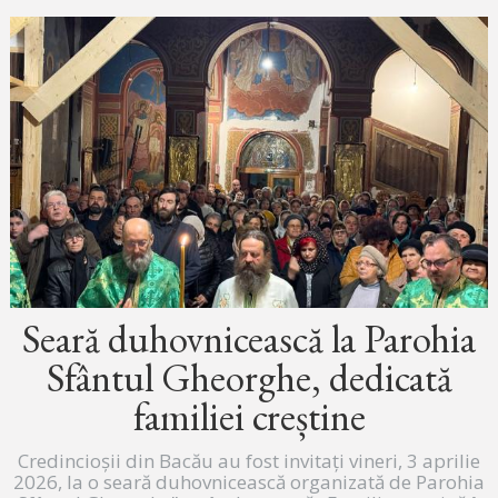
Seară duhovnicească la Parohia
Sfântul Gheorghe, dedicată
familiei creștine
Credincioșii din Bacău au fost invitați vineri, 3 aprilie
2026, la o seară duhovnicească organizată de Parohia