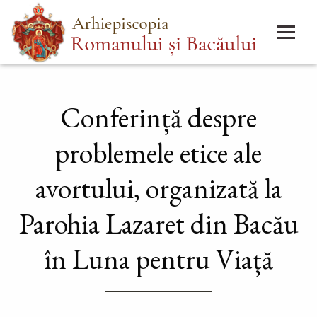
Mergi
Main
la
menu
conţinutul
principal
Conferință despre
problemele etice ale
avortului, organizată la
Parohia Lazaret din Bacău
în Luna pentru Viață