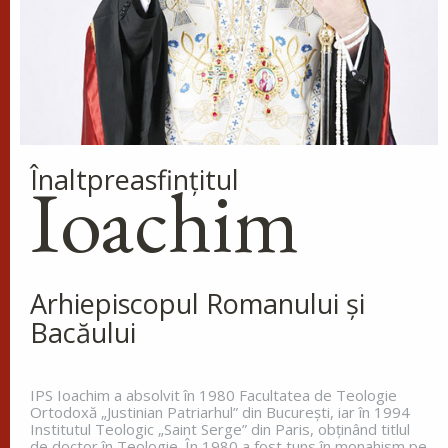
Înaltpreasfinţitul
Ioachim
Arhiepiscopul Romanului și
Bacăului
IPS Ioachim a absolvit în 1980 Facultatea de Teologie
Ortodoxă „Justinian Patriarhul” din Bucureşti, iar în 1994
Institutul Teologic „Saint Serge” din Paris, obţinând titlul
de doctor în Teologie. În 1980 a fost tuns în monahism pe