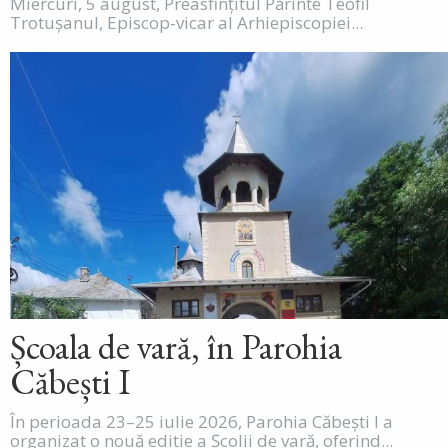
Miercuri, 5 august, Preasfințitul Părinte Teofil
Trotușanul, Episcop-vicar al Arhiepiscopiei...
Școala de vară, în Parohia
Căbești I
În perioada 23–25 iulie 2026, Parohia Căbești I a
organizat o nouă ediție a Școlii de vară, oferind...