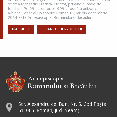
seama Mănăstirii Bistriţa, Neamţ, primind numele de
Ioachim. Pe 29 octombrie 1999 a fost întronizat ca
arhiereu vicar al Episcopiei Romanului; iar din decembrie
2014 este Arhiepiscop al Romanului și Bacăului.
MAI MULT
CUVÂNTUL IERARHULUI
Str. Alexandru cel Bun, Nr. 5, Cod Poștal
611065, Roman, Jud. Neamț