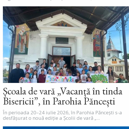
Școala de vară „Vacanță în tinda
Bisericii”, în Parohia Păncești
În perioada 20–24 iulie 2026, în Parohia Păncești s-a
desfășurat o nouă ediție a Școlii de vară „...