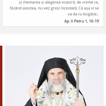
și chemarea și alegerea voastră, de vreme ce,
făcând acestea, nu veți greși niciodată. Că așa vi se
va da cu bogăție...
Ap. II Petru 1, 10-19
Evanghelia zilei
În vremea aceea a luat Iisus cu Sine pe Petru și pe
Iacov și pe Ioan, fratele lui, și i-a dus într-un munte
înalt, de o parte. Și S-a schimbat la față înaintea lor...
Ev. Matei 17, 1-9
doxologia.ro
Preia articolele Doxologia în site-ul tău!