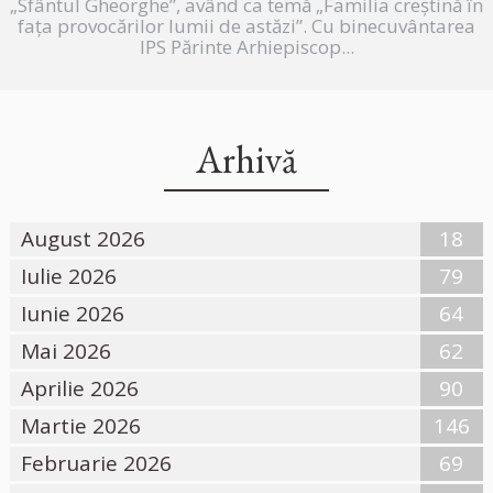
„Sfântul Gheorghe”, având ca temă „Familia creștină în
fața provocărilor lumii de astăzi”. Cu binecuvântarea
IPS Părinte Arhiepiscop...
Arhivă
August 2026
18
Iulie 2026
79
Iunie 2026
64
Mai 2026
62
Aprilie 2026
90
Martie 2026
146
Februarie 2026
69