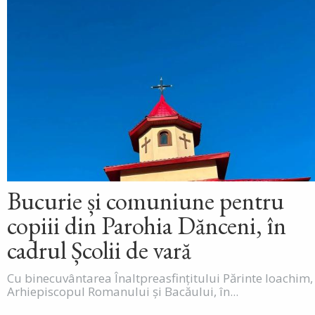
Bucurie și comuniune pentru
copiii din Parohia Dănceni, în
cadrul Școlii de vară
Cu binecuvântarea Înaltpreasfințitului Părinte Ioachim,
Arhiepiscopul Romanului și Bacăului, în...