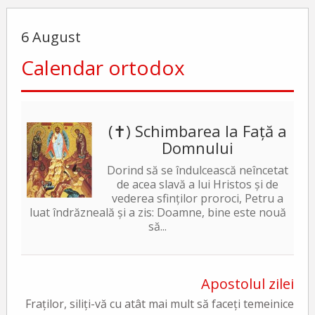
6 August
Calendar ortodox
(✝) Schimbarea la Față a
Domnului
Dorind să se îndulcească neîncetat
de acea slavă a lui Hristos și de
vederea sfinților proroci, Petru a
luat îndrăzneală și a zis: Doamne, bine este nouă
să...
Apostolul zilei
Fraților, siliți-vă cu atât mai mult să faceți temeinice