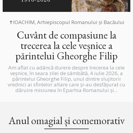
✝IOACHIM, Arhiepiscopul Romanului și Bacăului
Cuvânt de compasiune la
trecerea la cele veșnice a
părintelui Gheorghe Filip
Am aflat cu adâncă durere despre trecerea la cele
veșnice, în seara zilei de sâmbătă, 4 iulie 2026, a
părintelui Gheorghe Filip, unul dintre slujitorii
vrednici ai sfintelor altare care și-au desfășurat cu
dăruire misiunea în Eparhia Romanului și...
Anul omagial și comemorativ