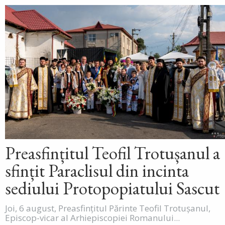
Preasfințitul Teofil Trotușanul a
sfințit Paraclisul din incinta
sediului Protopopiatului Sascut
Joi, 6 august, Preasfințitul Părinte Teofil Trotușanul,
Episcop-vicar al Arhiepiscopiei Romanului...