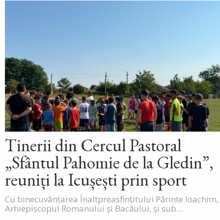
Tinerii din Cercul Pastoral
„Sfântul Pahomie de la Gledin”,
reuniți la Icușești prin sport
Cu binecuvântarea Înaltpreasfințitului Părinte Ioachim,
Arhiepiscopul Romanului și Bacăului, și sub...