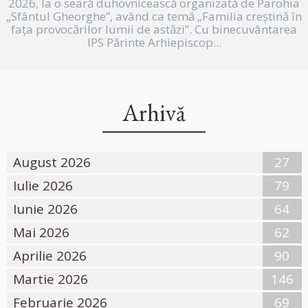
2026, la o seară duhovnicească organizată de Parohia
„Sfântul Gheorghe”, având ca temă „Familia creștină în
fața provocărilor lumii de astăzi”. Cu binecuvântarea
IPS Părinte Arhiepiscop...
Arhivă
August 2026
27
Iulie 2026
79
Iunie 2026
64
Mai 2026
62
Aprilie 2026
90
Martie 2026
146
Februarie 2026
69