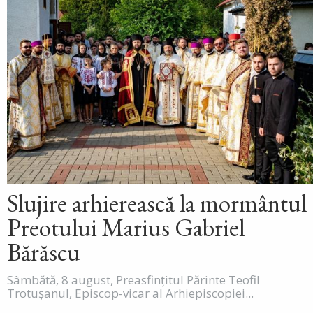
Slujire arhierească la mormântul
Preotului Marius Gabriel
Bărăscu
Sâmbătă, 8 august, Preasfințitul Părinte Teofil
Trotușanul, Episcop-vicar al Arhiepiscopiei...