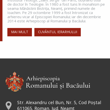
Apostolul zilei
de doctor în Teologie. În 1980 a fost tuns în monahism pe
seama Mănăstirii Bistriţa, Neamţ, primind numele de
Fraților, vă îndemn, pentru Domnul nostru Iisus
Ioachim. Pe 29 octombrie 1999 a fost întronizat ca
Hristos și pentru iubirea Duhului Sfânt, ca
arhiereu vicar al Episcopiei Romanului; iar din decembrie
împreună cu mine, să luptați în rugăciuni către
2014 este Arhiepiscop al Romanului și Bacăului.
Dumnezeu pentru mine, ca să scap de...
MAI MULT
CUVÂNTUL IERARHULUI
Ap. Romani 15, 30-33
Evanghelia zilei
În vremea aceea s-au apropiat de Petru cei ce
strâng darea (
pentru templu
) și i-au zis: Învățătorul
vostru nu plătește darea? Ba da! – a zis el. Dar
intrând...
Ev. Matei 17, 24-27; 18, 1-4
doxologia.ro
Preia articolele Doxologia în site-ul tău!
Str. Alexandru cel Bun, Nr. 5, Cod Poștal
611065, Roman, Jud. Neamț