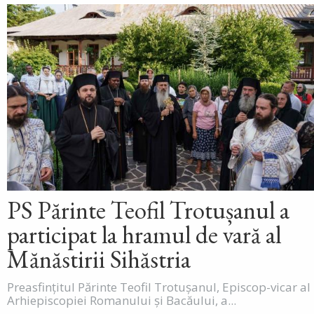
PS Părinte Teofil Trotușanul a
participat la hramul de vară al
Mănăstirii Sihăstria
Preasfințitul Părinte Teofil Trotușanul, Episcop-vicar al
Arhiepiscopiei Romanului și Bacăului, a...