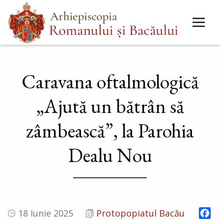
Mergi
Main
la
menu
conţinutul
principal
Caravana oftalmologică
„Ajută un bătrân să
zâmbească”, la Parohia
Dealu Nou
Fa
18 Iunie 2025
Protopopiatul Bacău