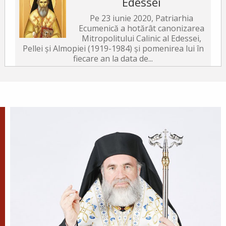
Edessei
Pe 23 iunie 2020, Patriarhia
Ecumenică a hotărât canonizarea
Mitropolitului Calinic al Edessei,
Pellei și Almopiei (1919-1984) și pomenirea lui în
fiecare an la data de...
Sfântul Ierarh Emilian
Mărturisitorul, Episcopul
Cizicului
Sfântul Ierarh Emilian,
mărturisitorul lui Hristos, a trăit
pe vremea împărăției lui Leon Armeanul,
luptătorul împotriva icoanelor, și fiind el episcop
al Cizicului, de...
Sfântul Ierarh Miron,