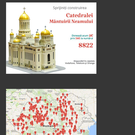
cei ce zic că nu este înviere, și L-au întrebat, zicând:
Învățătorule, Moise a zis: «Dacă cineva moare
neavând copii, fratele...
Ev. Matei 22, 23-33
doxologia.ro
Preia articolele Doxologia în site-ul tău!