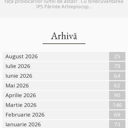
fața provocărilor lumii de astăzi”. Cu binecuvântarea
IPS Părinte Arhiepiscop...
Arhivă
August 2026
25
Iulie 2026
79
Iunie 2026
64
Mai 2026
62
Aprilie 2026
90
Martie 2026
146
Februarie 2026
69
Ianuarie 2026
73