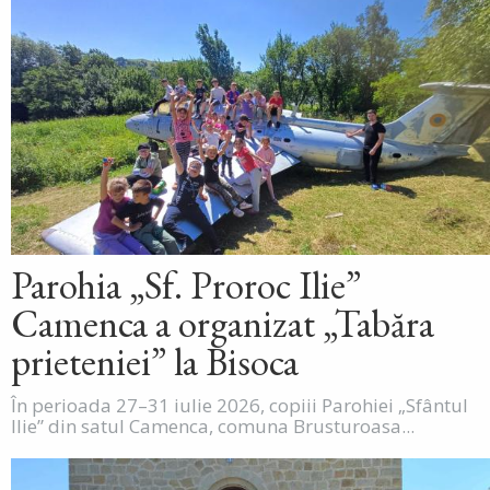
Parohia „Sf. Proroc Ilie”
Camenca a organizat „Tabăra
prieteniei” la Bisoca
În perioada 27–31 iulie 2026, copiii Parohiei „Sfântul
Ilie” din satul Camenca, comuna Brusturoasa...