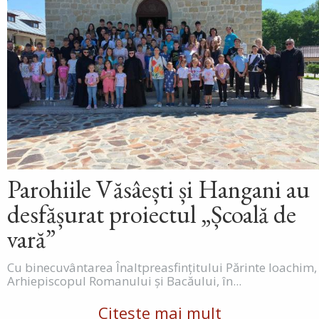
Parohiile Văsâești și Hangani au
desfășurat proiectul „Școală de
vară”
Cu binecuvântarea Înaltpreasfințitului Părinte Ioachim,
Arhiepiscopul Romanului și Bacăului, în...
Citește mai mult