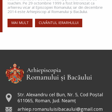
Ioachim. Pe 29 octombrie 1999 a fost întronizat ca
greutăți în a dobândi prunci....
arhiereu vicar al Episcopiei Romanului; iar din decembrie
2014 este Arhiepiscop al Romanului și Bacăului.
MAI MULT
CUVÂNTUL IERARHULUI
Sfânta Irina,
Împărăteasa
Sfânta Irina rămâne model de
curaj și tărie. Într-o lume condusă
de bărbați, sfânta a avut curajul să
repună în Biserici icoanele. De aceea, peste
veacuri, a rămas drept...
Sfântul Sfinţit Mucenic Narcis,
Patriarhul Ierusalimului
Str. Alexandru cel Bun, Nr. 5, Cod Poștal
611065, Roman, Jud. Neamț
Cinstirea Sfintei Icoane a
arhiep.romanuluisibacaului@gmail.com