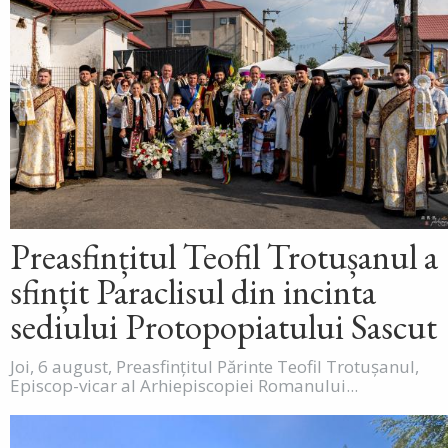
Preasfințitul Teofil Trotușanul a
sfințit Paraclisul din incinta
sediului Protopopiatului Sascut
Joi, 6 august, Preasfințitul Părinte Teofil Trotușanul,
Episcop-vicar al Arhiepiscopiei Romanului...