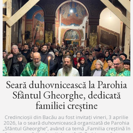
Seară duhovnicească la Parohia
Sfântul Gheorghe, dedicată
familiei creștine
Credincioșii din Bacău au fost invitați vineri, 3 aprilie
2026, la o seară duhovnicească organizată de Parohia
„Sfântul Gheorghe”, având ca temă „Familia creștină în