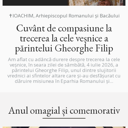
✝IOACHIM, Arhiepiscopul Romanului și Bacăului
Cuvânt de compasiune la
trecerea la cele veșnice a
părintelui Gheorghe Filip
Am aflat cu adâncă durere despre trecerea la cele
veșnice, în seara zilei de sâmbătă, 4 iulie 2026, a
părintelui Gheorghe Filip, unul dintre slujitorii
vrednici ai sfintelor altare care și-au desfășurat cu
dăruire misiunea în Eparhia Romanului și...
Anul omagial și comemorativ