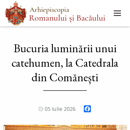
Mergi
Main
la
menu
conţinutul
principal
Bucuria luminării unui
catehumen, la Catedrala
din Comănești
Facebook
05 Iulie 2026