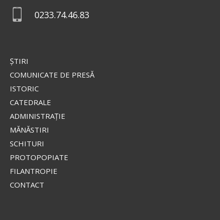
Maicii Domnului de la
0233.74.46.83
Valaam
Icoana o înfățișează pe Fecioara
Maria în mărime naturală, cu
privirea coborâtă, stând în picioare pe un nor,
ŞTIRI
îmbrăcată într-o mantie roșie strălucitoare și un
stihar...
COMUNICATE DE PRESĂ
ISTORIC
CATEDRALE
Apostolul zilei
ADMINISTRAŢIE
Fraților, lauda noastră aceasta este: mărturia
MĂNĂSTIRI
conștiinței noastre că am umblat în lume, și mai
SCHITURI
ales la voi, în sfințenie și în curăție dumnezeiască,
PROTOPOPIATE
nu în înțelepciune...
FILANTROPIE
Ap. II Corinteni 1, 12-20
CONTACT
Evanghelia zilei
În vremea aceea s-au apropiat de Iisus saducheii,