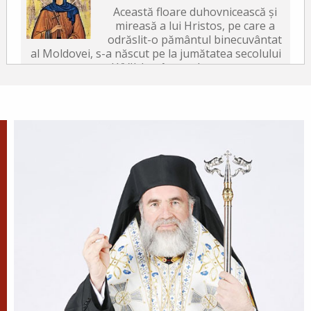
Această floare duhovnicească și
mireasă a lui Hristos, pe care a
odrăslit-o pământul binecuvântat
al Moldovei, s-a născut pe la jumătatea secolului
al XVII-lea, în satul...
După-prăznuirea
Schimbării la Față a
Domnului
Schimbarea la Față a
Mântuitorului Iisus Hristos este
unul din Praznicele împărătești ale Bisericii
Ortodoxe, sărbătorită la 6 august.
Sfântul Antonie de la
Optina