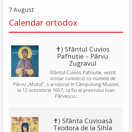
7 August
Calendar ortodox
✝) Sfântul Cuvios
Pafnutie – Pârvu
Zugravul
Sfântul Cuvios Pafnutie, vestit
iconar cunoscut cu numele de
Pârvu „Mutul”, s-a născut în Câmpulung Muscel,
la 12 octombrie 1657, ca fiu al preotului Ioan
Pârvescu...
✝) Sfânta Cuvioasă
Teodora de la Sihla