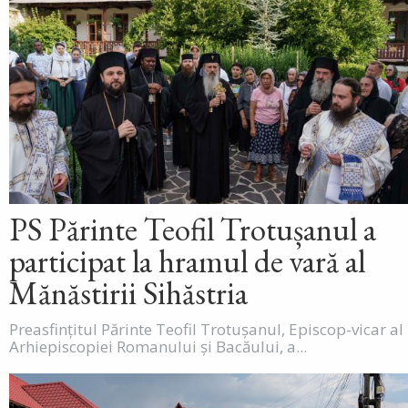
PS Părinte Teofil Trotușanul a
participat la hramul de vară al
Mănăstirii Sihăstria
Preasfințitul Părinte Teofil Trotușanul, Episcop-vicar al
Arhiepiscopiei Romanului și Bacăului, a...