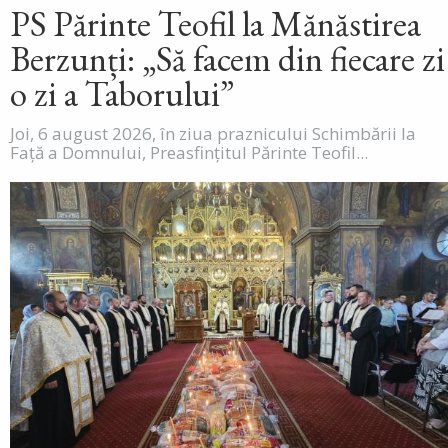
PS Părinte Teofil la Mănăstirea
Berzunți: „Să facem din fiecare zi
o zi a Taborului”
Joi, 6 august 2026, în ziua praznicului Schimbării la
Față a Domnului, Preasfințitul Părinte Teofil...