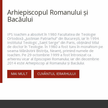
Arhiepiscopul Romanului și
Bacăului
IPS Ioachim a absolvit în 1980 Facultatea de Teologie
Ortodoxă „Justinian Patriarhul” din Bucureşti, iar în 1994
Institutul Teologic „Saint Serge” din Paris, obţinând titlul
de doctor în Teologie. În 1980 a fost tuns în monahism pe
seama Mănăstirii Bistriţa, Neamţ, primind numele de
Ioachim. Pe 29 octombrie 1999 a fost întronizat ca
arhiereu vicar al Episcopiei Romanului; iar din decembrie
2014 este Arhiepiscop al Romanului și Bacăului.
MAI MULT
CUVÂNTUL IERARHULUI