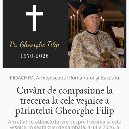
✝IOACHIM, Arhiepiscopul Romanului și Bacăului
Cuvânt de compasiune la
trecerea la cele veșnice a
părintelui Gheorghe Filip
Am aflat cu adâncă durere despre trecerea la cele
veșnice, în seara zilei de sâmbătă, 4 iulie 2026, a