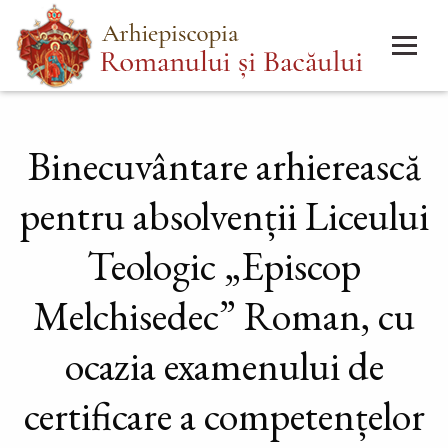
Mergi
Main
la
menu
conţinutul
principal
Binecuvântare arhierească
pentru absolvenții Liceului
Teologic „Episcop
Melchisedec” Roman, cu
ocazia examenului de
certificare a competențelor