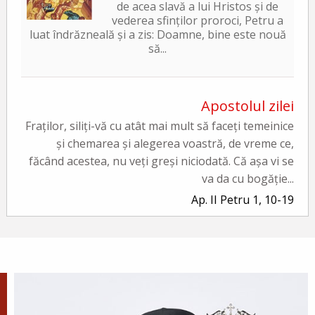
de acea slavă a lui Hristos și de
vederea sfinților proroci, Petru a
luat îndrăzneală și a zis: Doamne, bine este nouă
să...
Apostolul zilei
Fraților, siliți-vă cu atât mai mult să faceți temeinice
și chemarea și alegerea voastră, de vreme ce,
făcând acestea, nu veți greși niciodată. Că așa vi se
va da cu bogăție...
Ap. II Petru 1, 10-19
Evanghelia zilei
În vremea aceea a luat Iisus cu Sine pe Petru și pe
Iacov și pe Ioan, fratele lui, și i-a dus într-un munte
înalt, de o parte. Și S-a schimbat la față înaintea lor...
Ev. Matei 17, 1-9