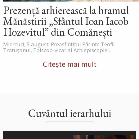
Prezență arhierească la hramul
Mănăstirii „Sfântul Ioan Iacob
Hozevitul” din Comănești
Miercuri, 5 august, Preasfințitul Părinte Teofil
Trotușanul, Episcop-vicar al Arhiepiscopiei...
Citește mai mult
Cuvântul ierarhului