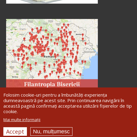
Folosim cookie-uri pentru a îmbunătăți experiența
dumneavoastră pe acest site. Prin continuarea navigării în
această pagină confirmați acceptarea utilizării fișierelor de tip
cookie.
Site dezvoltat de
DOXOLOGIA MEDIA
,
Mai multe informații
Arhiepiscopia Iașilor | ©
Arhiepiscopia
Romanului și Bacăului
Accept
Nu, mulțumesc