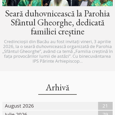
Seară duhovnicească la Parohia
Sfântul Gheorghe, dedicată
familiei creștine
Credincioșii din Bacău au fost invitați vineri, 3 aprilie
2026, la o seară duhovnicească organizată de Parohia
„Sfântul Gheorghe”, având ca temă „Familia creștină în
fața provocărilor lumii de astăzi”. Cu binecuvântarea
IPS Părinte Arhiepiscop...
Arhivă
August 2026
21
Iulie 2026
79