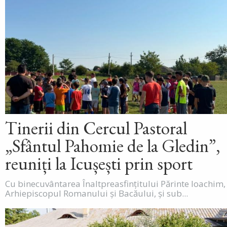
Tinerii din Cercul Pastoral
„Sfântul Pahomie de la Gledin”,
reuniți la Icușești prin sport
Cu binecuvântarea Înaltpreasfințitului Părinte Ioachim,
Arhiepiscopul Romanului și Bacăului, și sub...