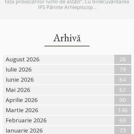
fața provocărilor lumii de astăzi”. Cu binecuvântarea
IPS Părinte Arhiepiscop...
Arhivă
August 2026
26
Iulie 2026
79
Iunie 2026
64
Mai 2026
62
Aprilie 2026
90
Martie 2026
146
Februarie 2026
69
Ianuarie 2026
73