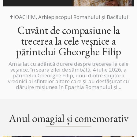
✝IOACHIM, Arhiepiscopul Romanului și Bacăului
Cuvânt de compasiune la
trecerea la cele veșnice a
părintelui Gheorghe Filip
Am aflat cu adâncă durere despre trecerea la cele
veșnice, în seara zilei de sâmbătă, 4 iulie 2026, a
părintelui Gheorghe Filip, unul dintre slujitorii
vrednici ai sfintelor altare care și-au desfășurat cu
dăruire misiunea în Eparhia Romanului și...
Anul omagial și comemorativ