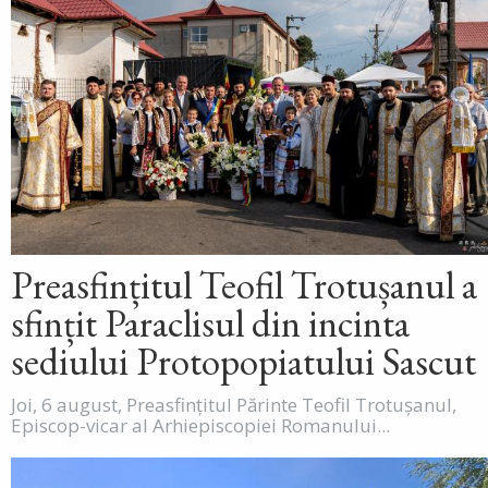
Preasfințitul Teofil Trotușanul a
sfințit Paraclisul din incinta
sediului Protopopiatului Sascut
Joi, 6 august, Preasfințitul Părinte Teofil Trotușanul,
Episcop-vicar al Arhiepiscopiei Romanului...