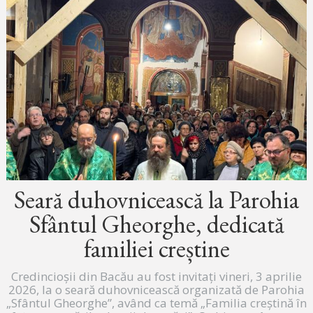
Seară duhovnicească la Parohia
Sfântul Gheorghe, dedicată
familiei creștine
Credincioșii din Bacău au fost invitați vineri, 3 aprilie
2026, la o seară duhovnicească organizată de Parohia
„Sfântul Gheorghe”, având ca temă „Familia creștină în