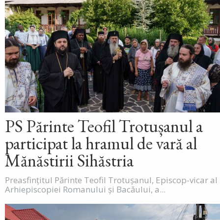
PS Părinte Teofil Trotușanul a
participat la hramul de vară al
Mănăstirii Sihăstria
Preasfințitul Părinte Teofil Trotușanul, Episcop-vicar al
Arhiepiscopiei Romanului și Bacăului, a...