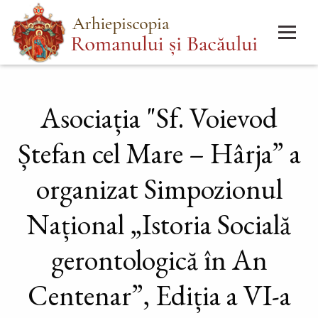
Mergi
Main
la
menu
conţinutul
principal
Asociația "Sf. Voievod
Ștefan cel Mare – Hârja” a
organizat Simpozionul
Național „Istoria Socială
gerontologică în An
Centenar”, Ediția a VI-a