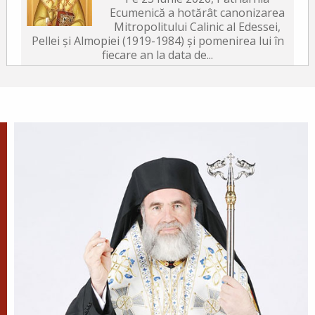
Ecumenică a hotărât canonizarea
Mitropolitului Calinic al Edessei,
Pellei și Almopiei (1919-1984) și pomenirea lui în
fiecare an la data de...
Sfântul Ierarh Emilian
Mărturisitorul, Episcopul
Cizicului
Sfântul Ierarh Emilian,
mărturisitorul lui Hristos, a trăit
pe vremea împărăției lui Leon Armeanul,
luptătorul împotriva icoanelor, și fiind el episcop
al Cizicului, de...
Sfântul Ierarh Miron,
Episcopul Cretei