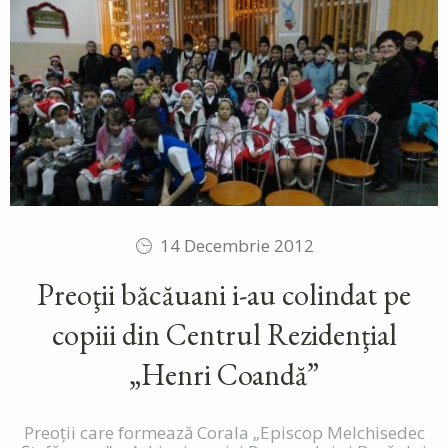
14 Decembrie 2012
Preoţii băcăuani i-au colindat pe
copiii din Centrul Rezidenţial
„Henri Coandă”
Preoţii care formează Corala „Episcop Melchisedec