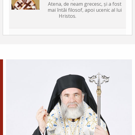
Atena, de neam grecesc, și a fost
mai întâi filosof, apoi ucenic al lui
Hristos.
Sfântul Mucenic
Laurențiu Arhidiaconul
Sfântul Laurențiu chemând
numele lui Iisus Hristos și
punându-și mâinile pe ochii celor
orbi în semnul Sfintei Cruci, îi făcea să vadă.
Apostolul zilei
Fraților, v-am scris vouă aceasta, ca nu cumva, la
venirea mea, să am întristare de la aceia care
trebuie să mă bucure, fiind încredințat despre voi
toți că bucuria mea este și...