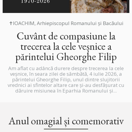
✝IOACHIM, Arhiepiscopul Romanului și Bacăului
Cuvânt de compasiune la
trecerea la cele veșnice a
părintelui Gheorghe Filip
Am aflat cu adâncă durere despre trecerea la cele
veșnice, în seara zilei de sâmbătă, 4 iulie 2026, a
părintelui Gheorghe Filip, unul dintre slujitorii
vrednici ai sfintelor altare care și-au desfășurat cu
dăruire misiunea în Eparhia Romanului și...
Anul omagial și comemorativ