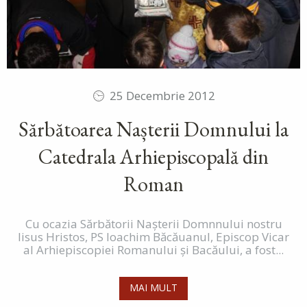
25 Decembrie 2012
Sărbătoarea Nașterii Domnului la
Catedrala Arhiepiscopală din
Roman
Cu ocazia Sărbătorii Nașterii Domnnului nostru
Iisus Hristos, PS Ioachim Băcăuanul, Episcop Vicar
al Arhiepiscopiei Romanului și Bacăului, a fost...
MAI MULT