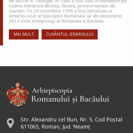
de doctor în Teologie. În 1980 a fost tuns în monahism pe
seama Mănăstirii Bistriţa, Neamţ, primind numele de
Ioachim. Pe 29 octombrie 1999 a fost întronizat ca
arhiereu vicar al Episcopiei Romanului; iar din decembrie
2014 este Arhiepiscop al Romanului și Bacăului.
MAI MULT
CUVÂNTUL IERARHULUI
Str. Alexandru cel Bun, Nr. 5, Cod Poștal
611065, Roman, Jud. Neamț