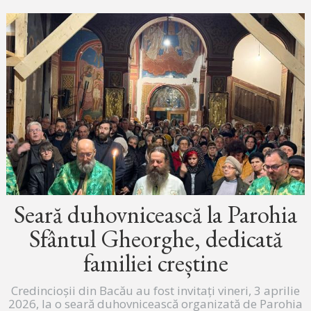
Seară duhovnicească la Parohia
Sfântul Gheorghe, dedicată
familiei creștine
Credincioșii din Bacău au fost invitați vineri, 3 aprilie
2026, la o seară duhovnicească organizată de Parohia