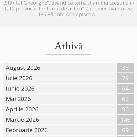
„Sfântul Gheorghe”, având ca temă „Familia creștină în
fața provocărilor lumii de astăzi”. Cu binecuvântarea
IPS Părinte Arhiepiscop...
Arhivă
August 2026
33
Iulie 2026
79
Iunie 2026
64
Mai 2026
62
Aprilie 2026
90
Martie 2026
146
Februarie 2026
69