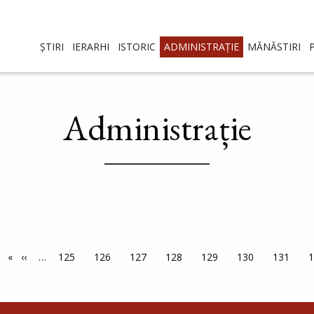
ȘTIRI
IERARHI
ISTORIC
ADMINISTRAȚIE
MĂNĂSTIRI
Administrație
ină
Pagina anterioară
‹‹
…
Pagina
125
Pagina
126
Pagina
127
Pagina
128
Pagina
129
Pagina
130
Pagina
131
P
1