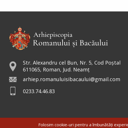
Str. Alexandru cel Bun, Nr. 5, Cod Poștal
611065, Roman, Jud. Neamț
arhiep.romanuluisibacaului@gmail.com
0233.74.46.83
Folosim cookie-uri pentru a îmbunătăți exper