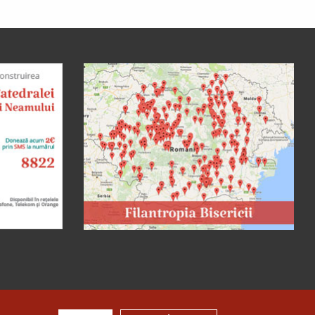
o peșteră, petrecea acolo
săvârșind multe minuni cu
numele lui Hristos, pentru că
dădea tămăduiri celor ce
veneau la dânsul și îi aducea
de...
Sfântul Cuvios
Nicanor
Sfântul Cuvios
Nicanor s-a născut în anul
1491, în Tesalonic. Părinții săi,
Ioan și Maria, doi credincioși
înstăriți, au întâmpinat mari
greutăți în a dobândi prunci....
Sfânta Irina,