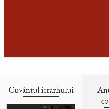
Cuvântul ierarhului
Anu
co