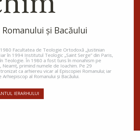
chim
Ortodoxe, sărbătorită la 6
august.
 Romanului și Bacăului
Sfântul
Antonie de la
n 1980 Facultatea de Teologie Ortodoxă „Justinian
Optina
 iar în 1994 Institutul Teologic „Saint Serge” din Paris,
 în Teologie. În 1980 a fost tuns în monahism pe
Doamne, ajută-mi să văd
a, Neamţ, primind numele de Ioachim. Pe 29
păcatele mele; Doamne, dă-mi
ronizat ca arhiereu vicar al Episcopiei Romanului; iar
răbdare, mărinimie şi
Arhiepiscop al Romanului și Bacăului.
blândeţe!
NTUL IERARHULUI
Sfântul Cuvios
Mucenic
Dometie
Persul
Cuviosul Dometie intrând într-