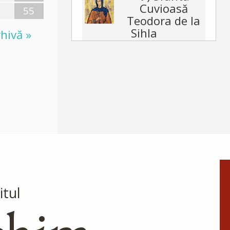
Cuvioasă
55
Teodora de la
Sihla
hivă »
Această floare duhovnicească
și mireasă a lui Hristos, pe
care a odrăslit-o pământul
binecuvântat al Moldovei, s-a
născut pe la jumătatea
secolului al XVII-lea, în satul...
După-
prăznuirea
Schimbării la
Față a Domnului
itul
Schimbarea la Față a
Mântuitorului Iisus Hristos
este unul din Praznicele
împărătești ale Bisericii