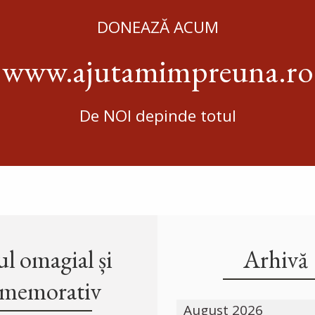
DONEAZĂ ACUM
www.ajutamimpreuna.ro
De NOI depinde totul
l omagial și
Arhivă
memorativ
August 2026