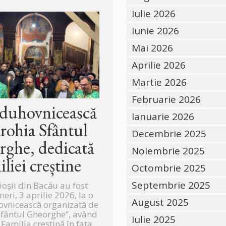
Iulie 2026
Iunie 2026
Mai 2026
Aprilie 2026
Martie 2026
Februarie 2026
 duhovnicească
Ianuarie 2026
arohia Sfântul
Decembrie 2025
ghe, dedicată
Noiembrie 2025
iliei creștine
Octombrie 2025
Septembrie 2025
ioșii din Bacău au fost
ineri, 3 aprilie 2026, la o
August 2025
ovnicească organizată de
Sfântul Gheorghe”, având
Iulie 2025
Familia creștină în fața