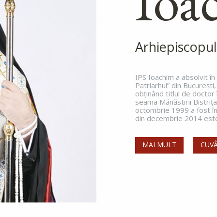
Ioa
Arhiepiscopul
IPS Ioachim a absolvit î
Patriarhul” din Bucureşti,
obţinând titlul de doctor
seama Mănăstirii Bistriţ
octombrie 1999 a fost înt
din decembrie 2014 este 
MAI MULT
CUVÂ