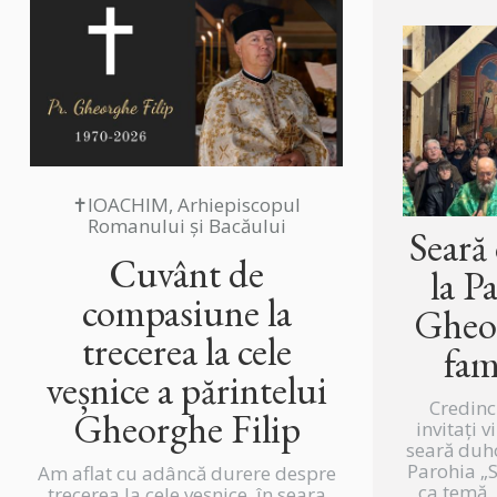
✝IOACHIM, Arhiepiscopul
Romanului și Bacăului
Seară
Cuvânt de
la P
compasiune la
Gheor
trecerea la cele
fam
veșnice a părintelui
Credinc
Gheorghe Filip
invitați v
seară duh
Parohia „
Am aflat cu adâncă durere despre
ca temă „
trecerea la cele veșnice, în seara