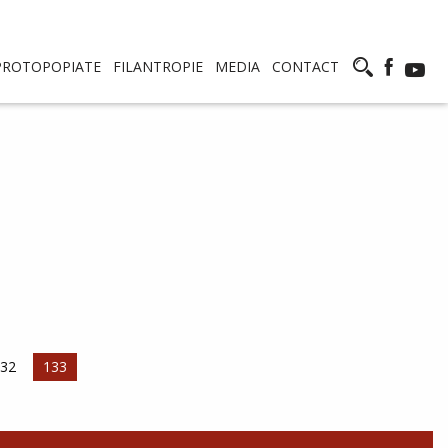
PROTOPOPIATE
FILANTROPIE
MEDIA
CONTACT
agina
32
Pagina curentă
133