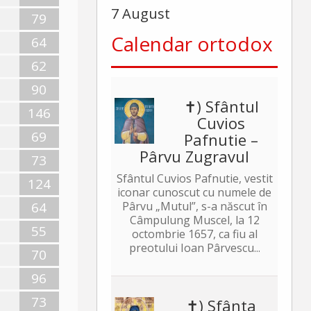
7 August
79
Calendar ortodox
64
62
90
✝) Sfântul
146
Cuvios
69
Pafnutie –
Pârvu Zugravul
73
Sfântul Cuvios Pafnutie, vestit
124
iconar cunoscut cu numele de
64
Pârvu „Mutul”, s-a născut în
Câmpulung Muscel, la 12
55
octombrie 1657, ca fiu al
preotului Ioan Pârvescu...
70
96
73
✝) Sfânta